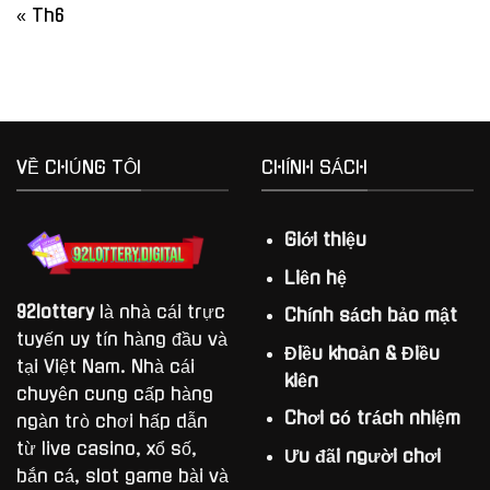
« Th6
VỀ CHÚNG TÔI
CHÍNH SÁCH
Giới thiệu
Liên hệ
92lottery
là nhà cái trực
Chính sách bảo mật
tuyến uy tín hàng đầu và
Điều khoản & Điều
tại Việt Nam. Nhà cái
kiên
chuyên cung cấp hàng
Chơi có trách nhiệm
ngàn trò chơi hấp dẫn
từ live casino, xổ số,
Ưu đãi người chơi
bắn cá, slot game bài và